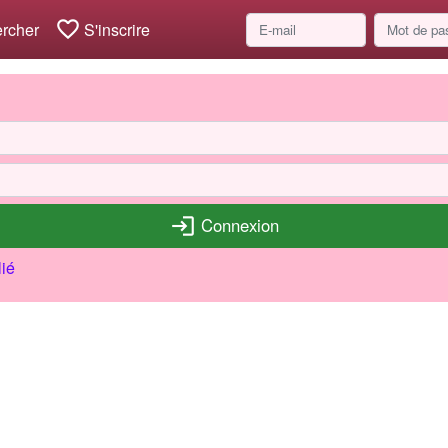
favorite_border
rcher
S'inscrire
Connexion
login
ié