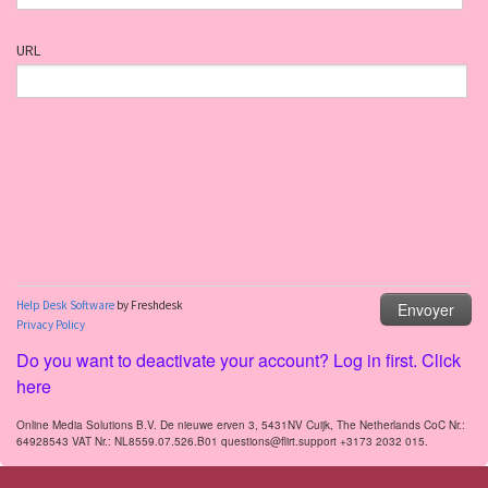
Do you want to deactivate your account? Log in first. Click
here
Online Media Solutions B.V. De nieuwe erven 3, 5431NV Cuijk, The Netherlands CoC Nr.:
64928543 VAT Nr.: NL8559.07.526.B01 questions@flirt.support +3173 2032 015.