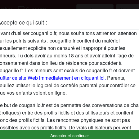
favorite_border
rcher
S'inscrire
ccepte ce qui suit :
Description
vant d'utiliser cougarillo.fr, nous souhaitons attirer ton attention
ur les points suivants : cougarillo.fr contient du matériel
N'a pas encore saisi de description
exuellement explicite non censuré et inapproprié pour les
Cherche
ineurs. Tu dois avoir au moins 18 ans et avoir atteint l'âge de
onsentement dans ton lieu de résidence pour accéder à
N'a spécifié aucune préférence
ougarillo.fr. Les mineurs sont exclus de cougarillo.fr et doivent
uitter ce site Web immédiatement en cliquant ici.
Parents,
euillez utiliser le logiciel de contrôle parental pour contrôler ce
ue vos enfants voient en ligne.
e but de cougarillo.fr est de permettre des conversations de cha
érotiques) entre des profils fictifs et des utilisateurs et contient
onc des profils fictifs. Les rencontres physiques ne sont pas
ossibles avec ces profils fictifs. De vrais utilisateurs peuvent
galement être trouvés sur le site Web. Afin de différencier ces
Accepter et continuer