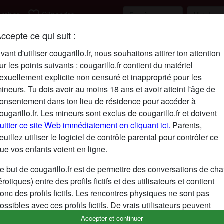
favorite_border
rcher
S'inscrire
ccepte ce qui suit :
Description
vant d'utiliser cougarillo.fr, nous souhaitons attirer ton attention
ur les points suivants : cougarillo.fr contient du matériel
N'a pas encore saisi de description
exuellement explicite non censuré et inapproprié pour les
Cherche
ineurs. Tu dois avoir au moins 18 ans et avoir atteint l'âge de
onsentement dans ton lieu de résidence pour accéder à
N'a spécifié aucune préférence
ougarillo.fr. Les mineurs sont exclus de cougarillo.fr et doivent
uitter ce site Web immédiatement en cliquant ici.
Parents,
euillez utiliser le logiciel de contrôle parental pour contrôler ce
ue vos enfants voient en ligne.
e but de cougarillo.fr est de permettre des conversations de cha
érotiques) entre des profils fictifs et des utilisateurs et contient
onc des profils fictifs. Les rencontres physiques ne sont pas
ossibles avec ces profils fictifs. De vrais utilisateurs peuvent
galement être trouvés sur le site Web. Afin de différencier ces
Accepter et continuer