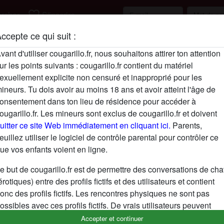
favorite_border
rcher
S'inscrire
ccepte ce qui suit :
Description
vant d'utiliser cougarillo.fr, nous souhaitons attirer ton attention
ur les points suivants : cougarillo.fr contient du matériel
N'a pas encore saisi de description
exuellement explicite non censuré et inapproprié pour les
Cherche
ineurs. Tu dois avoir au moins 18 ans et avoir atteint l'âge de
onsentement dans ton lieu de résidence pour accéder à
Femme, Africain(e), 36-54
ougarillo.fr. Les mineurs sont exclus de cougarillo.fr et doivent
uitter ce site Web immédiatement en cliquant ici.
Parents,
Tags
euillez utiliser le logiciel de contrôle parental pour contrôler ce
ue vos enfants voient en ligne.
Gros seins
e but de cougarillo.fr est de permettre des conversations de cha
érotiques) entre des profils fictifs et des utilisateurs et contient
onc des profils fictifs. Les rencontres physiques ne sont pas
ossibles avec ces profils fictifs. De vrais utilisateurs peuvent
galement être trouvés sur le site Web. Afin de différencier ces
Accepter et continuer