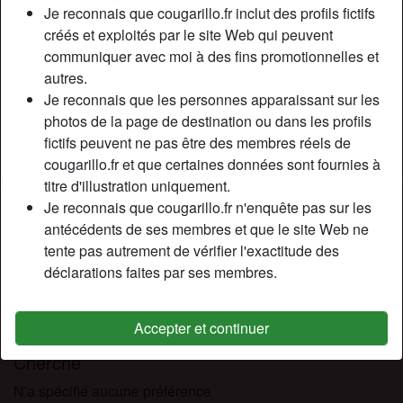
Relation:
Célibataire
Je reconnais que cougarillo.fr inclut des profils fictifs
Couleur des cheveux:
Foncé
créés et exploités par le site Web qui peuvent
communiquer avec moi à des fins promotionnelles et
Couleur des yeux:
Brun
autres.
Taille:
165 cm
Je reconnais que les personnes apparaissant sur les
Poids:
52 Kg
photos de la page de destination ou dans les profils
Épilé(e):
Oui
fictifs peuvent ne pas être des membres réels de
Fumeur(euse):
À l'occasion
cougarillo.fr et que certaines données sont fournies à
titre d'illustration uniquement.
Description
Je reconnais que cougarillo.fr n'enquête pas sur les
person_pin
antécédents de ses membres et que le site Web ne
Salut je m’appelle Nina, jsuis métisse et je suis intéressée
tente pas autrement de vérifier l'exactitude des
par les mecs avec une grosse queue, je recherche un plan
déclarations faites par ses membres.
cul pour passer du bon temps coquin, se lecher la chatte ,
se frotter le clitoris, se doigter etc , j’adore les gros clitho et
les lèvres pendantes miam…
Accepter et continuer
Cherche
N'a spécifié aucune préférence