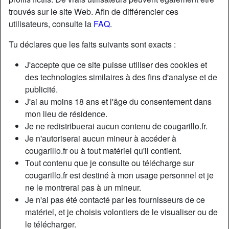
trouvés sur le site Web. Afin de différencier ces
utilisateurs, consulte la
FAQ
.
Tu déclares que les faits suivants sont exacts :
J'accepte que ce site puisse utiliser des cookies et
des technologies similaires à des fins d'analyse et de
publicité.
J'ai au moins 18 ans et l'âge du consentement dans
mon lieu de résidence.
Je ne redistribuerai aucun contenu de cougarillo.fr.
Je n'autoriserai aucun mineur à accéder à
cougarillo.fr ou à tout matériel qu'il contient.
Nickname:
Checkitout
Tout contenu que je consulte ou télécharge sur
Âge:
30
cougarillo.fr est destiné à mon usage personnel et je
Pays:
France
ne le montrerai pas à un mineur.
Département:
Paris
Je n'ai pas été contacté par les fournisseurs de ce
Sexe:
Femme
matériel, et je choisis volontiers de le visualiser ou de
Sexualité:
Hétéro
le télécharger.