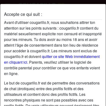
Accepte ce qui suit :
SharpeBbxoxo's profil
Avant d'utiliser cougarillo.fr, nous souhaitons attirer ton
attention sur les points suivants : cougarillo.fr contient du
matériel sexuellement explicite non censuré et inapproprié
pour les mineurs. Tu dois avoir au moins 18 ans et avoir
atteint l'âge de consentement dans ton lieu de résidence
pour accéder à cougarillo.fr. Les mineurs sont exclus de
cougarillo.fr et doivent
quitter ce site Web immédiatement
en cliquant ici.
Parents, veuillez utiliser le logiciel de
contrôle parental pour contrôler ce que vos enfants voient
en ligne.
Le but de cougarillo.fr est de permettre des conversations
de chat (érotiques) entre des profils fictifs et des
utilisateurs et contient donc des profils fictifs. Les
rencontres physiques ne sont pas possibles avec ces
star
chat
Ajouter
Discuter !
profils fictifs. De vrais utilisateurs peuvent également être