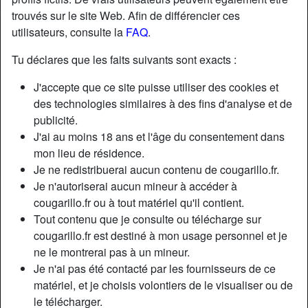
trouvés sur le site Web. Afin de différencier ces
utilisateurs, consulte la
FAQ
.
Tu déclares que les faits suivants sont exacts :
J'accepte que ce site puisse utiliser des cookies et
des technologies similaires à des fins d'analyse et de
publicité.
J'ai au moins 18 ans et l'âge du consentement dans
mon lieu de résidence.
Je ne redistribuerai aucun contenu de cougarillo.fr.
Je n'autoriserai aucun mineur à accéder à
cougarillo.fr ou à tout matériel qu'il contient.
Nickname:
SharpeBbxoxo
Tout contenu que je consulte ou télécharge sur
Âge:
58
cougarillo.fr est destiné à mon usage personnel et je
Pays:
France
ne le montrerai pas à un mineur.
Département:
Nord
Je n'ai pas été contacté par les fournisseurs de ce
Sexe:
Femme
matériel, et je choisis volontiers de le visualiser ou de
Sexualité:
Hétéro
le télécharger.