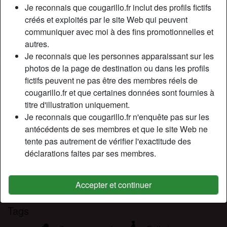
Relation:
Célibataire
Je reconnais que cougarillo.fr inclut des profils fictifs
Couleur des cheveux:
Blonde
créés et exploités par le site Web qui peuvent
communiquer avec moi à des fins promotionnelles et
Épilé(e):
Oui
autres.
Fumeur(euse):
À l'occasion
Je reconnais que les personnes apparaissant sur les
photos de la page de destination ou dans les profils
Description
person_pin
fictifs peuvent ne pas être des membres réels de
cougarillo.fr et que certaines données sont fournies à
Divorcée depuis peu, je ne souhaite plus me prendre la
titre d'illustration uniquement.
tête dans des relations sérieuses et complexes pour le
Je reconnais que cougarillo.fr n'enquête pas sur les
moment. Je cherche avant tout à trouver des hommes de
antécédents de ses membres et que le site Web ne
25 à 50 ans dans ma région pour plan cul rapide et sans
tente pas autrement de vérifier l'exactitude des
prise de tête
déclarations faites par ses membres.
Cherche
N'a spécifié aucune préférence
Accepter et continuer
Tags