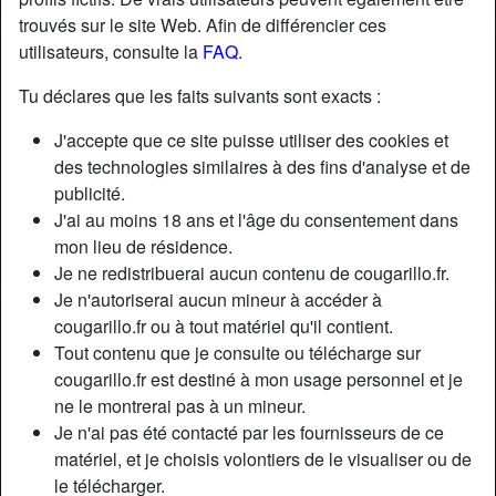
trouvés sur le site Web. Afin de différencier ces
utilisateurs, consulte la
FAQ
.
Tu déclares que les faits suivants sont exacts :
J'accepte que ce site puisse utiliser des cookies et
des technologies similaires à des fins d'analyse et de
publicité.
J'ai au moins 18 ans et l'âge du consentement dans
mon lieu de résidence.
Je ne redistribuerai aucun contenu de cougarillo.fr.
Je n'autoriserai aucun mineur à accéder à
cougarillo.fr ou à tout matériel qu'il contient.
Nickname:
CruelJulia
Tout contenu que je consulte ou télécharge sur
Âge:
46
cougarillo.fr est destiné à mon usage personnel et je
Pays:
France
ne le montrerai pas à un mineur.
Département:
Moselle
Je n'ai pas été contacté par les fournisseurs de ce
Sexe:
Femme
matériel, et je choisis volontiers de le visualiser ou de
Relation:
Célibataire
le télécharger.