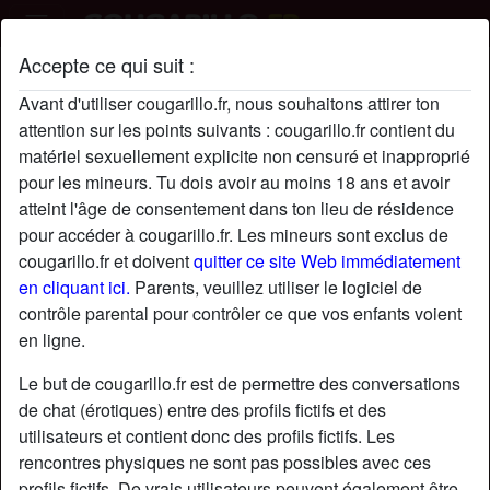
Accepte ce qui suit :
cruelJulia's profil
Avant d'utiliser cougarillo.fr, nous souhaitons attirer ton
radio_button_checked
attention sur les points suivants : cougarillo.fr contient du
matériel sexuellement explicite non censuré et inapproprié
pour les mineurs. Tu dois avoir au moins 18 ans et avoir
atteint l'âge de consentement dans ton lieu de résidence
pour accéder à cougarillo.fr. Les mineurs sont exclus de
cougarillo.fr et doivent
quitter ce site Web immédiatement
en cliquant ici.
Parents, veuillez utiliser le logiciel de
contrôle parental pour contrôler ce que vos enfants voient
en ligne.
Le but de cougarillo.fr est de permettre des conversations
de chat (érotiques) entre des profils fictifs et des
utilisateurs et contient donc des profils fictifs. Les
rencontres physiques ne sont pas possibles avec ces
star
chat
Ajouter
Discuter !
profils fictifs. De vrais utilisateurs peuvent également être