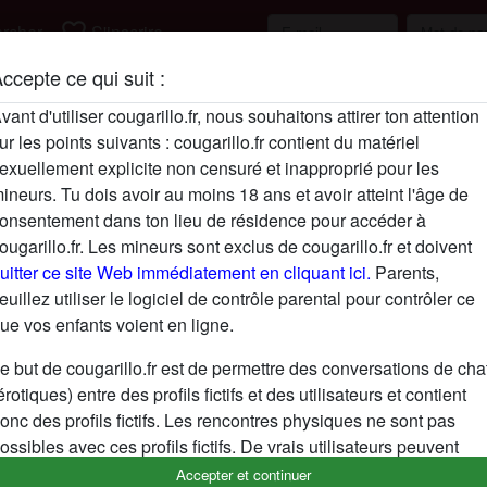
favorite_border
rcher
S'inscrire
ccepte ce qui suit :
Description
vant d'utiliser cougarillo.fr, nous souhaitons attirer ton attention
ur les points suivants : cougarillo.fr contient du matériel
N'a pas encore saisi de description
exuellement explicite non censuré et inapproprié pour les
Cherche
ineurs. Tu dois avoir au moins 18 ans et avoir atteint l'âge de
onsentement dans ton lieu de résidence pour accéder à
N'a spécifié aucune préférence
ougarillo.fr. Les mineurs sont exclus de cougarillo.fr et doivent
uitter ce site Web immédiatement en cliquant ici.
Parents,
euillez utiliser le logiciel de contrôle parental pour contrôler ce
ue vos enfants voient en ligne.
e but de cougarillo.fr est de permettre des conversations de cha
érotiques) entre des profils fictifs et des utilisateurs et contient
onc des profils fictifs. Les rencontres physiques ne sont pas
ossibles avec ces profils fictifs. De vrais utilisateurs peuvent
galement être trouvés sur le site Web. Afin de différencier ces
Accepter et continuer