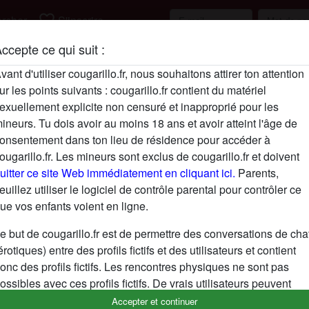
favorite_border
rcher
S'inscrire
ccepte ce qui suit :
Description
vant d'utiliser cougarillo.fr, nous souhaitons attirer ton attention
ur les points suivants : cougarillo.fr contient du matériel
N'a pas encore saisi de description
exuellement explicite non censuré et inapproprié pour les
Cherche
ineurs. Tu dois avoir au moins 18 ans et avoir atteint l'âge de
onsentement dans ton lieu de résidence pour accéder à
N'a spécifié aucune préférence
ougarillo.fr. Les mineurs sont exclus de cougarillo.fr et doivent
uitter ce site Web immédiatement en cliquant ici.
Parents,
euillez utiliser le logiciel de contrôle parental pour contrôler ce
ue vos enfants voient en ligne.
e but de cougarillo.fr est de permettre des conversations de cha
érotiques) entre des profils fictifs et des utilisateurs et contient
onc des profils fictifs. Les rencontres physiques ne sont pas
ossibles avec ces profils fictifs. De vrais utilisateurs peuvent
galement être trouvés sur le site Web. Afin de différencier ces
Accepter et continuer