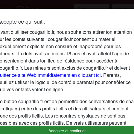
favorite_border
rcher
S'inscrire
ccepte ce qui suit :
Description
vant d'utiliser cougarillo.fr, nous souhaitons attirer ton attention
ur les points suivants : cougarillo.fr contient du matériel
N'a pas encore saisi de description
exuellement explicite non censuré et inapproprié pour les
Cherche
ineurs. Tu dois avoir au moins 18 ans et avoir atteint l'âge de
onsentement dans ton lieu de résidence pour accéder à
N'a spécifié aucune préférence
ougarillo.fr. Les mineurs sont exclus de cougarillo.fr et doivent
uitter ce site Web immédiatement en cliquant ici.
Parents,
euillez utiliser le logiciel de contrôle parental pour contrôler ce
ue vos enfants voient en ligne.
e but de cougarillo.fr est de permettre des conversations de cha
érotiques) entre des profils fictifs et des utilisateurs et contient
onc des profils fictifs. Les rencontres physiques ne sont pas
ossibles avec ces profils fictifs. De vrais utilisateurs peuvent
galement être trouvés sur le site Web. Afin de différencier ces
Accepter et continuer